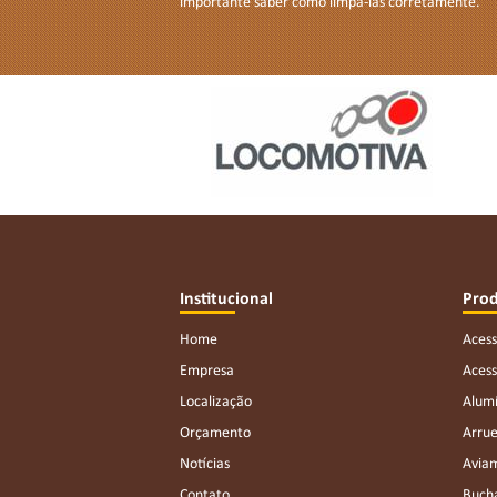
importante saber como limpá-las corretamente.
Institucional
Pro
Home
Acess
Empresa
Acess
Localização
Alumí
Orçamento
Arrue
Notícias
Avia
Contato
Bucha