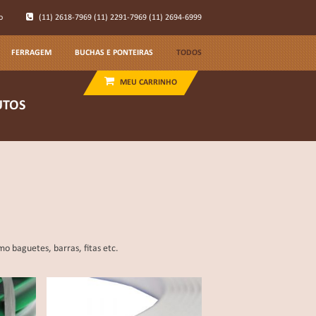
o
(11) 2618-7969
(11) 2291-7969
(11) 2694-6999
FERRAGEM
BUCHAS E PONTEIRAS
TODOS
MEU CARRINHO
ACESSÓRIOS EM GERAL
UTOS
ALUMÍNIO
ARRUELAS E REBITES
AVIAMENTOS
BUCHAS E PONTEIRAS
COLAS E SILICONES
o baguetes, barras, fitas etc.
FERRAGEM
LONAS
MANCAL