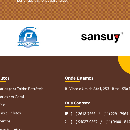
benefícios das lonas para toldo.
dutos
Onde Estamos
órios para Toldos Retráteis
R. Vinte e Um de Abril, 253 - Brás - São
órios em Geral
Fale Conosco
nio
las e Rebites
(11) 2618-7969
(11) 2291-7969
mentos
(11) 94027-0567
(11) 94081-81
s e Ponteiras