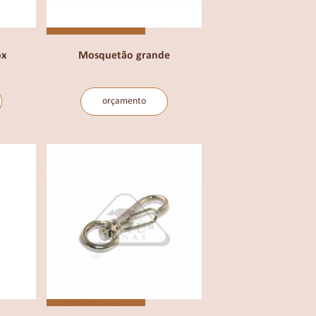
ox
Mosquetão grande
orçamento