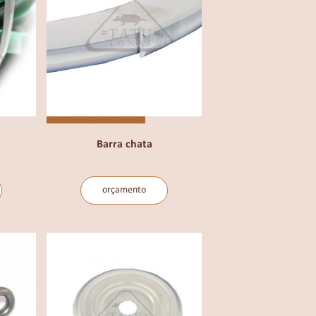
MANIVELAS
MOLAS
POLICARBONATO
REDUTORES
Barra chata
TOLDOS RETRÁTEIS
orçamento